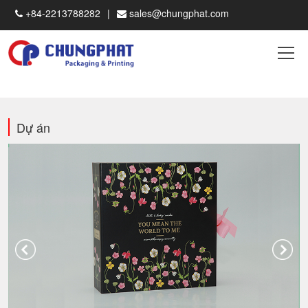
+84-2213788282
sales@chungphat.com
Dự án