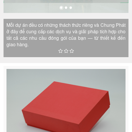
Mỗi dự án đều có những thách thức riêng và Chung Phát
ở đây để cung cấp các dịch vụ và giải pháp tích hợp cho
tất cả các nhu cầu đóng gói của bạn — từ thiết kế đến
giao hàng.